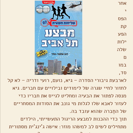
אחר
י
הפס
קת
הפע
ילות
שלה
ם
במו
סד,
לארבעת גיבורי הסדרה – גיא, נועם, רועי ודריה – לא קל
לחזור לחיי שגרה של לימודים ובילויים עם חברים. גיא
מנסה לפתור את הבעיה ומחליט לגייס את חבריו כדי
לעזור לאבא שלו לגלות מי גונב את הסודות המסחריים
של החֶברה שהוא עובד בה.
תוך כדי ההכנות למבצע הריגול התעשייתי, הילדים
מתחילים לשים לב למשהו מוזר: אישה ג'ינג'ית מסתורית