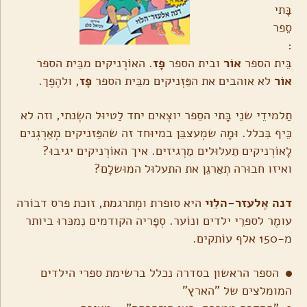
בָּתי
סֵפר
:
בֵּית הספר
אוֹר
ובית הספר
פָּז
. האוֹרְניקים מבֵּית הספר
אוֹר
לא אוהבים את הפַּזְניקים מבֵּית הספר
פָּז
, ולהֶפֶך.
תַלמידֵי שנֵי בָּתי הסֵפר יוצְאים יחד לַטיוּל השְנתי, וזה לא
כֵּיף בִּכלל. וּמָה שמְעצבֵּן במיוּחד זה שהפַּזניקים מְאַרְגְנים
לָאוֹרְניקים תַעלוּלים מַרְגיזים. איך האוֹרְניקים יגיבוּ?
ואיזו חבוּרה תְאַרגֵן את התעלוּל המוּשלָם?
דנה אֶלעזר-הלֵוי
היא סופרת ומְתרגמת, זוכת פרס דבוֹרה
עומֶר לספרֵי ילדים ונוֹער. סְפָריה הקודמים נִמכּרוּ ביותר
מ-150 אלף עוֹתקים.
הספר הראשון בסדרה נכלל ברשימת ספרי הילדים
המומלצים של "הארץ"