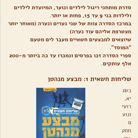
סדרת מותחני ריגול לילדים ונוער, המיועדת לילדים
ולילדות בני 9 עד 15, פחות או יותר.
במרכז הסדרה צוות של שני נערים ונערה (מאוחר יותר
מצטרפת אליהם עוד נערה)
שיוצאים למבצעים חשאיים מעבר לים מטעם
"המוסד".
ספרי הסדרה זכו בפרסים ונמכרו עד כה ביותר מ-200
אלף עותקים.
שליחות חשאית 1: מבצע מנהטן
כשג
יא,
רועי
ונוע
ם
מתק