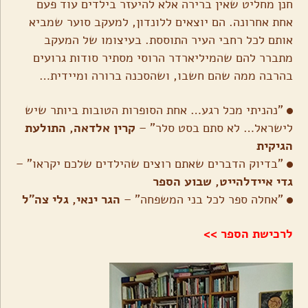
חנן מחליט שאין ברירה אלא להיעזר בילדים עוד פעם
אחת אחרונה. הם יוצאים ללונדון, למעקב סוער שמביא
אותם לכל רחבי העיר התוססת. בעיצומו של המעקב
מתברר להם שהמיליארדר הרוסי מסתיר סודות גרועים
בהרבה ממה שהם חשבו, ושהסכנה ברורה ומיידית…
"נהניתי מכל רגע… אחת הסופרות הטובות ביותר שיש
לישראל… לא סתם בסט סלר" –
קרין אלדאה, התולעת
הגיקית
"בדיוק הדברים שאתם רוצים שהילדים שלכם יקראו" –
גדי איידלהייט, שבוע הספר
"אחלה ספר לכל בני המשפחה" –
הגר ינאי, גלי צה"ל
לרכישת הספר >>