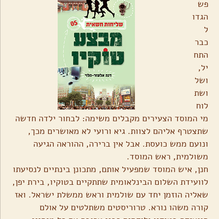
פש
הגדו
ל
כבר
התח
יל,
ושל
ושת
לוח
מי המוסד הצעירים מקבלים משימה: לבחור ילדה חדשה
שתצטרף אליהם לצוות. גיא ורועי לא מאושרים מכך,
ונועם ממש כועסת. אבל אין ברירה, ההוראה הגיעה
משולמית, ראש המוסד.
חנן, איש המוסד שמפעיל אותם, מתכונן בינתיים לנסיעתו
לוועידת השלום הבינלאומית שתתקיים בטוקיו, בירת יפן,
שאליה הוזמן יחד עם שולמית וראש ממשלת ישראל. ואז
קורה משהו נורא. טרוריסטים משתלטים על אולם