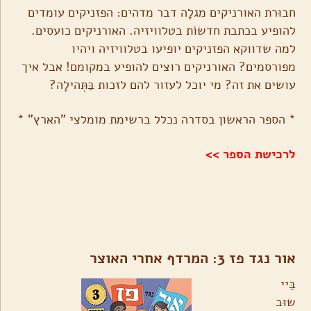
חבוּרת האורניקים מגלָה דבר מדהים: הפזניקים עומדים
להופיע בכתבת חדשוֹת בטלוויזיה. האורניקים כועסים.
למה שדווקא הפזניקים יופיעו בטלוויזיה ויהיו
מפורסמים? האורניקים רוצים להופיע במקומם! אבל איך
עושים את זה? מי יוכל לעזור להם לזכות בַּתְּהילָה?
* הספר הראשון בסדרה נכלל ברשימת מומלצי "הארץ" *
לרכישת הספר >>
אור נגד פז 3: המרדף אחרי האוצר
בַּיי
שוּב