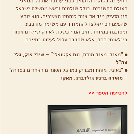
הוועידה בטוקיו ולוקחים כבני ערובה את כל מנהיגי
העולם החשובים, כולל שולמית וראש ממשלת ישראל.
חנן מזעיק מיד את צוות לוחמיו הצעירים. הוא יודע
שהפעם הם ייאלצו להתמודד עם משימה מורכבת
ומסוכנת במיוחד. ואם הם ייכשלו, לא רק שייגרם אסון
בינלאומי כבד, אלא שהדבר עלול לעלות בחייהם.
"מאוד-מאוד מותח, וגם אקטואלי" –
שירי צוק, גלי
צה"ל
"גאוני, מותח ומבריק כמו כל הספרים האחרים בסדרה"
–
מאירה ברנע גולדברג, מאקו
לרכישת הספר >>