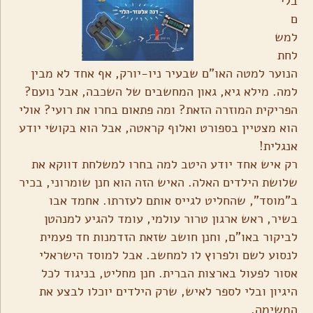
בלי
ם
למש
לחת
הנוער למטה האו"ם שבעיר ניו-יורק, אף אחד לא מבין
למה. מילא גיא, גאון המחשבים של השכבה, אבל נועם?
הפריקית המוזרה הזאת? ומה פתאום בחרו את רועי? אולי
הוא מצטיין בספורט ואלוף קראטה, אבל הוא בקושי יודע
אנגלית!
רק איש אחד יודע היטב למה בחרו למשלחת דווקא את
שלושת הילדים האלה. האיש הזה הוא חנן שומרוני, בכיר
ב"מוסד", שהחליט לגייס אותם לעזרתו. אחמד אבו
בשיר, ראש ארגון טרור עולמי, עומד להגיע למנהטן
לביקור באו"ם, וחנן חושב שזאת הזדמנות חד פעמית
לנסוע לשם ולפרוץ לו למחשב. אבל למוסד הישראלי
אסור לפעול בארצות הברית. חנן מחליט, בניגוד לכל
היגיון ובלי לספר לאיש, שרק הילדים יוכלו לבצע את
המשימה.