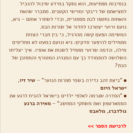
בנסיבות מפתיעות, הוא נתקל במידע שיכול להוביל
למציאתם של ריבקי ומוישי הקטנים. מתברר שהאח
והאחות נחטפו לכת מסתורית, וכדי לשחרר אותם – גיא,
נועם ורועי יצטרכו לחדור אל שורות הכת.
המשימה הפעם קשה מהרגיל, כי בין חברי הצוות
מתחילים להיפער סדקים: גיא ונועם כמעט לא מחליפים
מילה, ונדמה שרועי מתחיל לשנות את אופיו. איך יצליחו
השלושה להתמודד כך עם המנהיג המטורף והמסוכן של
הכת?
"ביצת זהב נדירה בשמי ספרות הנוער" –
שיר זיו,
ישראל היום
"הסדרה שגרמה לאלפי ילדים בישראל להניח לרגע את
הסמארטפון ואת משחקי המחשב" –
מאירה ברנע
גולדברג, מלאבס
לרכישת הספר >>