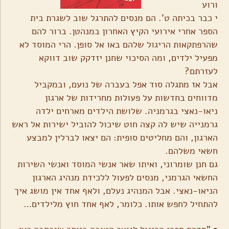
ורוע
י כבר בכיתה ט'. הם מנסים להתרגל שוב לשגרת בית
הספר אחרי אירועי הקיץ האחרון במנהטן. ברור להם
שהרפתקאות הריגול שלהם באו אל סופן. הרי המוסד לא
מפעיל ילדים, ומה הסיכוי שחנן יזדקק שוב דווקא
לעזרתם?
אבל אז מתגלה סוד אפל בעברה של נועם, ובמקביל
מדווחים בחדשות על פעולות מחרידות של ארגון
ניאו-נאצי בגרמניה. שלושת הילדים מארחים ילדה
גרמנייה שיש לה קצה חוט שיכול להוביל ישירות אל ראש
הארגון, והם מחליטים סופית: הם יצאו לברלין למבצע
חשאי משלהם.
גם חנן שומרוני, ואיתו שאר אנשי המוסד ואנשי השירות
החשאי הגרמני, מנסים לפעול ללכידת מנהיג הארגון
הניאו-נאצי. אבל המנהיג נעלם, ולאף אחד אין מושג איך
להתחיל לחפש אותו. כלומר, לאף אחד חוץ מלילדים…