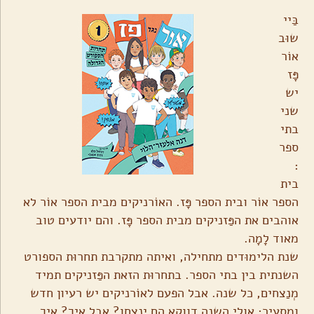
בַּיי
שוּב
אוֹר
פָּז
יש
שני
בתי
ספר
:
בית
הספר אוֹר ובית הספר פָּז. האוֹרניקים מבית הספר אוֹר לא
אוהבים את הפַּזניקים מבית הספר פָּז. והם יודעים טוב
מאוד לָמָה.
שנת הלימוּדים מתחילה, ואיתה מתקרבת תחרוּת הספורט
השנתית בין בתי הספר. בתחרוּת הזאת הפַּזניקים תמיד
מְנַצחים, כל שנה. אבל הפעם לאוֹרניקים יש רעיון חדש
ומסעיר: אולי השנה דווקא הם ינצחו? אבל איך? איך