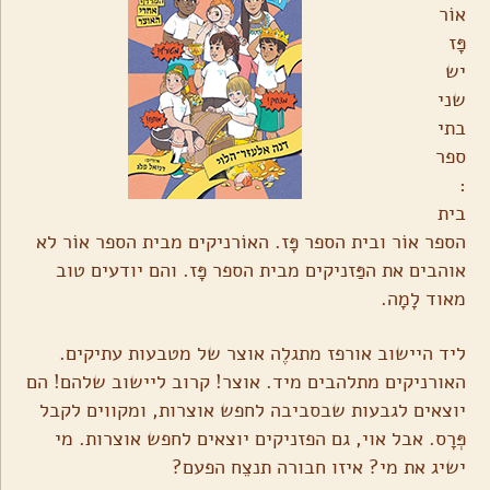
אוֹר
פָּז
יש
שני
בתי
ספר
:
בית
הספר אוֹר ובית הספר פָּז. האוֹרניקים מבית הספר אוֹר לא
אוהבים את הפַּזניקים מבית הספר פָּז. והם יודעים טוב
מאוד לָמָה.
ליד היישוב אורפז מתגלֶה אוצר של מטבעות עתיקים.
האורניקים מתלהבים מיד. אוצר! קרוב ליישוב שלהם! הם
יוצאים לגבעות שבסביבה לחפש אוצרות, ומקווים לקבל
פְּרָס. אבל אוי, גם הפזניקים יוצאים לחפש אוצרות. מי
ישיג את מי? איזו חבורה תנצֵח הפעם?