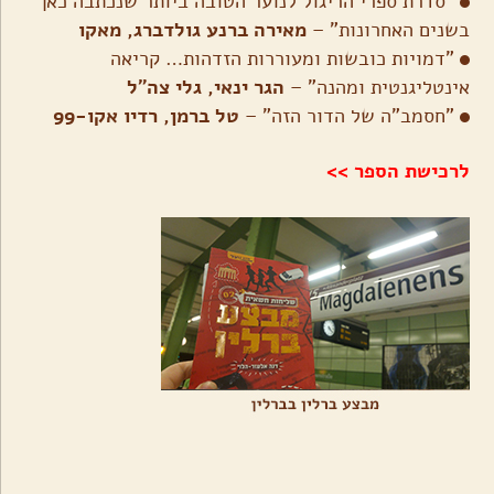
"סדרת ספרי הריגול לנוער הטובה ביותר שנכתבה כאן
בשנים האחרונות" –
מאירה ברנע גולדברג, מאקו
"דמויות כובשות ומעוררות הזדהות… קריאה
אינטליגנטית ומהנה" –
הגר ינאי, גלי צה"ל
"חסמב"ה של הדור הזה" –
טל ברמן, רדיו אקו-99
לרכישת הספר >>