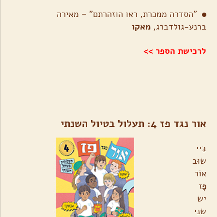
"הסדרה ממכרת, ראו הוזהרתם" – מאירה
ברנע-גולדברג,
מאקו
לרכישת הספר >>
אור נגד פז 4: תעלול בטיול השנתי
בַּיי
שוּב
אוֹר
פָּז
יש
שני