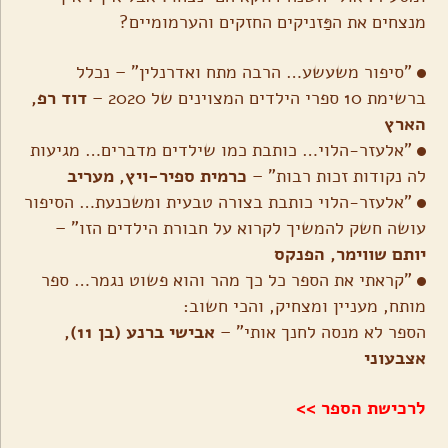
מנצחים את הפַּזניקים החזקים והערמומיים?
"סיפור משעשע… הרבה מתח ואדרנלין" – נכלל
ברשימת 10 ספרי הילדים המצוינים של 2020 –
דוד רפ,
הארץ
"אלעזר-הלוי… כותבת כמו שילדים מדברים… מגיעות
לה נקודות זכות רבות" –
כרמית ספיר-ויץ, מעריב
"אלעזר-הלוי כותבת בצורה טבעית ומשכנעת… הסיפור
עושה חשק להמשיך לקרוא על חבורת הילדים הזו" –
יותם שווימר, הפנקס
"קראתי את הספר כל כך מהר והוא פשוט נגמר… ספר
מותח, מעניין ומצחיק, והכי חשוב:
הספר לא מנסה לחנך אותי" –
אבישי ברנע (בן 11),
אצבעוני
לרכישת הספר >>