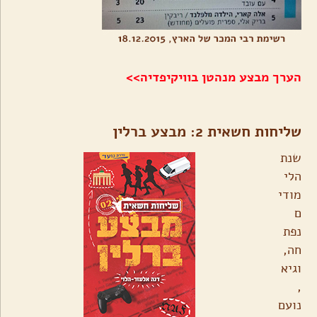
הערך מבצע מנהטן בוויקיפדיה>>
שליחות חשאית 2: מבצע ברלין
שנת
הלי
מודי
ם
נפת
חה,
וגיא
,
נועם