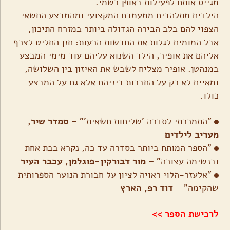
מגייס אותם לפעילות באופן רשמי.
הילדים מתלהבים ממעמדם המקצועי ומהמבצע החשאי
הצפוי להם בלב הבירה הגדולה ביותר במזרח התיכון,
אבל המומים לגלות את החדשות הרעות: חנן החליט לצרף
אליהם את אופיר, הילד השנוא עליהם עוד מימי המבצע
במנהטן. אופיר מצליח לשבש את האיזון בין השלושה,
ומאיים לא רק על החברות ביניהם אלא גם על המבצע
כולו.
"התמכרתי לסדרה 'שליחות חשאית'" –
סמדר שיר,
מעריב לילדים
"הספר המותח ביותר בסדרה עד כה, נקרא בבת אחת
ובנשימה עצורה" –
מור דבורקין-פוגלמן, עכבר העיר
"אלעזר-הלוי ראויה לציון על חבורת הנוער הספרותית
שהקימה" –
דוד רפ, הארץ
לרכישת הספר >>