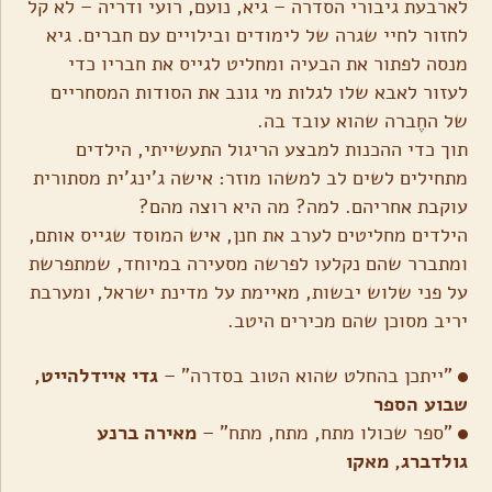
לארבעת גיבורי הסדרה – גיא, נועם, רועי ודריה – לא קל
לחזור לחיי שגרה של לימודים ובילויים עם חברים. גיא
מנסה לפתור את הבעיה ומחליט לגייס את חבריו כדי
לעזור לאבא שלו לגלות מי גונב את הסודות המסחריים
של החֶברה שהוא עובד בה.
תוך כדי ההכנות למבצע הריגול התעשייתי, הילדים
מתחילים לשים לב למשהו מוזר: אישה ג'ינג'ית מסתורית
עוקבת אחריהם. למה? מה היא רוצה מהם?
הילדים מחליטים לערב את חנן, איש המוסד שגייס אותם,
ומתברר שהם נקלעו לפרשה מסעירה במיוחד, שמתפרשת
על פני שלוש יבשות, מאיימת על מדינת ישראל, ומערבת
יריב מסוכן שהם מכירים היטב.
"ייתכן בהחלט שהוא הטוב בסדרה" –
גדי איידלהייט,
שבוע הספר
"ספר שכולו מתח, מתח, מתח" –
מאירה ברנע
גולדברג, מאקו