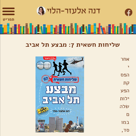
צור
מפת
עבור
הצהרת
קשר
האתר
לתוכן
נגישות
תפריט
שליחות חשאית 7: מבצע תל אביב
אחר
י
הפס
קת
הפע
ילות
שלה
ם
במו
סד,