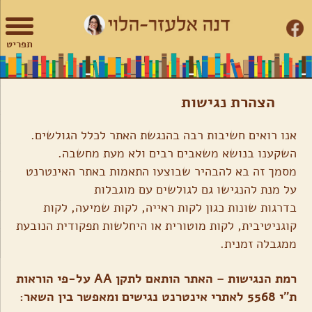
צור
מפת
עבור
הצהרת
קשר
האתר
לתוכן
נגישות
תפריט
הצהרת נגישות
אנו רואים חשיבות רבה בהנגשת האתר לכלל הגולשים.
השקענו בנושא משאבים רבים ולא מעת מחשבה.
מסמך זה בא להבהיר שבוצעו התאמות באתר האינטרנט
על מנת להנגישו גם לגולשים עם מוגבלות
בדרגות שונות כגון לקות ראייה, לקות שמיעה, לקות
קוגניטיבית, לקות מוטורית או היחלשות תפקודית הנובעת
ממגבלה זמנית.
רמת הנגישות – האתר הותאם לתקן AA על-פי הוראות
ת”י 5568 לאתרי אינטרנט נגישים ומאפשר בין השאר: